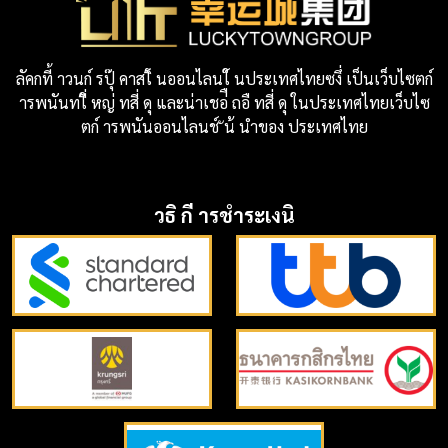
ลัคกที้ าวนก์ รปุ๊ คาสโิ นออนไลนใ์ นประเทศไทยซงึ่ เป็นเว็บไซตก์
ารพนันทใี่ หญ่ ทสี่ ดุ และน่าเชอ่ื ถอื ทสี่ ดุ ในประเทศไทยเว็บไซ
ตก์ ารพนันออนไลนช์ ัน้ นําของ ประเทศไทย
วธิ กี ารชําระเงนิ