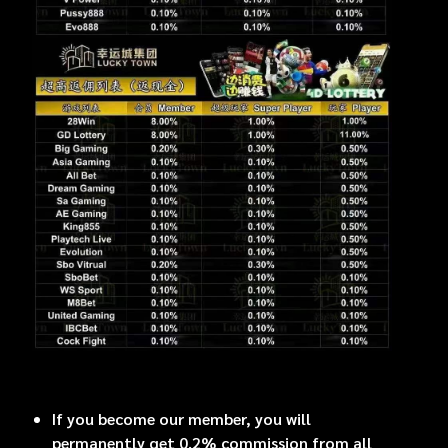
If you become our member, you will
permanently get 0.2% commission from all