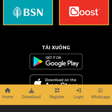
TẢI XUỐNG
Home
Download
Register
Login
Whatsapp
LUCKYTOWNGROUP © Copyright 2026-2027