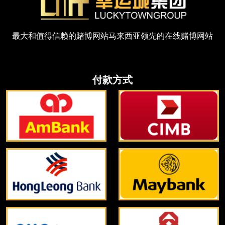
最大和值得信赖的賭博网站马来西亚领先的在线赌博网站
付款方式