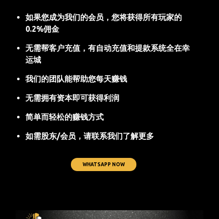
如果您成为我们的会员，您将获得所有玩家的
0.2%佣金
无需帮客户充值，有自动充值和提款系统全在幸
运城
我们的团队能帮助您每天赚钱
无需拥有资本即可获得利润
简单而轻松的赚钱方式
如需股东/会员，请联系我们了解更多
WHATSAPP NOW