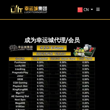
CN
成为幸运城代理/会员