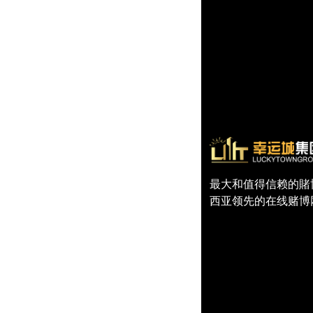
最大和值得信赖的賭
西亚领先的在线赌博