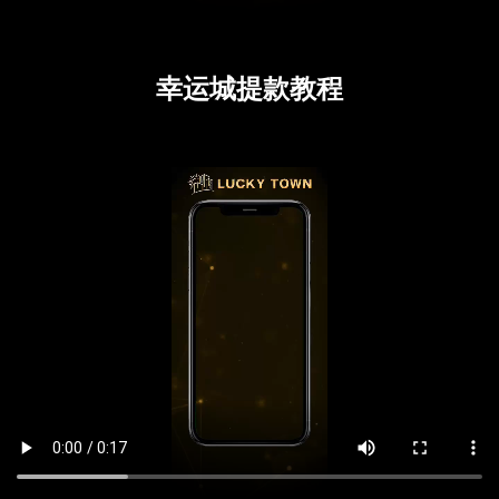
幸运城提款教程