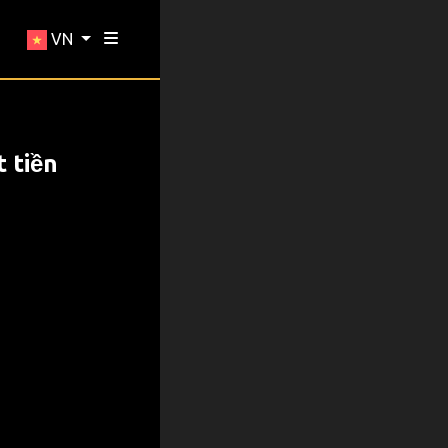
VN
 tiền