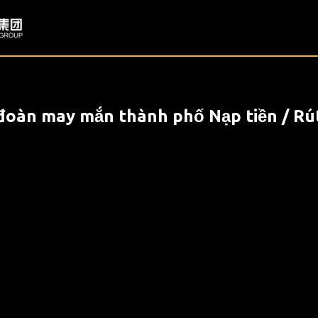
đoàn may mắn thành phố Nạp tiền / Rút