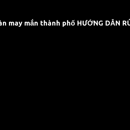
àn may mắn thành phố HƯỚNG DẪN R