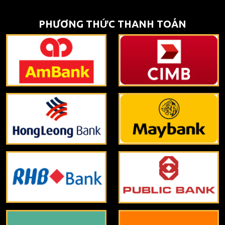
PHƯƠNG THỨC THANH TOÁN